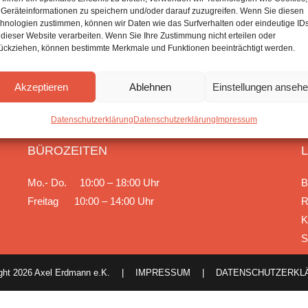
Geräteinformationen zu speichern und/oder darauf zuzugreifen. Wenn Sie diesen
Gelegenheit sein, Ihrem Haus ein neues Aussehen zu
hnologien zustimmen, können wir Daten wie das Surfverhalten oder eindeutige ID
geben! Aber wo sollen Sie anfangen?…
 dieser Website verarbeiten. Wenn Sie Ihre Zustimmung nicht erteilen oder
ückziehen, können bestimmte Merkmale und Funktionen beeinträchtigt werden.
Praktische
Weiterlesen
Tipps
Für
Akzeptieren
Ablehnen
Einstellungen anseh
Ihre
Dachsanierung
Datenschutzerklärung
Datenschutzerklärung
Impressum
UNSERE
BÜROZEITEN
Mo.- Do. 10:00 – 18:00 Uhr
B
Freitag 10:00 – 14:00 Uhr
R
K
S
ight 2026 Axel Erdmann e.K. |
IMPRESSUM
|
DATENSCHUTZERKL