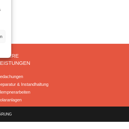
s
en
UNSERE
LEISTUNGEN
edachungen
eparatur & Instandhaltung
lempnerarbeiten
olaranlagen
ÄRUNG