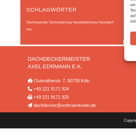
um 
SCHLAGWÖRTER
Tec
auf
zur
Dachreparatur
Dachsanierung
Hausbedachung
Hausdach
neu
DACHDECKERMEISTER
AXEL EDRMANN E.K.
Osteratherstr. 7, 50739 Köln
+49 221 9171 924
+49 221 9171 925
dachdecker@erdmannkoeln.de
Copyr