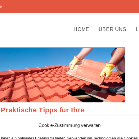
e
HOME
ÜBER UNS
Praktische Tipps für Ihre
Dachsanierung
Cookie-Zustimmung verwalten
Ihr Dach ist alt, unzureichend isoliert, undicht oder muss
einfach erneuert werden? Das könnte eine gute
Ihnen ein optimales Erlebnis zu bieten, verwenden wir Technologien wie Cookies,