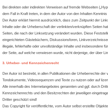
Bei direkten oder indirekten Verweisen auf fremde Webseiten („Hype
dem Fall in Kraft treten, in dem der Autor von den Inhalten Kenntni
Der Autor erklärt hiermit ausdrücklich, dass zum Zeitpunkt der Link
Inhalte oder die Urheberschaft der verlinkten/verknüpften Seiten hat 
Seiten, die nach der Linksetzung verändert wurden. Diese Feststell
eingerichteten Gästebüchern, Diskussionsforen, Linkverzeichnissen,
illegale, fehlerhafte oder unvollständige Inhalte und insbesondere 
der Seite, auf welche verwiesen wurde, nicht derjenige, der über Link
3. Urheber- und Kennzeichenrecht
Der Autor ist bestrebt, in allen Publikationen die Urheberrechte de
Tondokumente, Videosequenzen und Texte zu nutzen oder auf lizen
Alle innerhalb des Internetangebotes genannten und ggf. durch Dr
Kennzeichenrechts und den Besitzrechten der jeweiligen eingetrag
Dritter geschützt sind!
Das Copyright für veröffentlichte, vom Autor selbst erstellte Objek