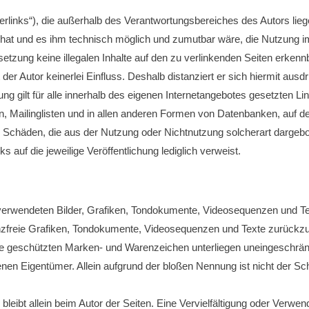
rlinks“), die außerhalb des Verantwortungsbereiches des Autors lieg
s hat und es ihm technisch möglich und zumutbar wäre, die Nutzung im
setzung keine illegalen Inhalte auf den zu verlinkenden Seiten erkennb
der Autor keinerlei Einfluss. Deshalb distanziert er sich hiermit ausdrü
ung gilt für alle innerhalb des eigenen Internetangebotes gesetzten 
 Mailinglisten und in allen anderen Formen von Datenbanken, auf der
für Schäden, die aus der Nutzung oder Nichtnutzung solcherart dargebot
s auf die jeweilige Veröffentlichung lediglich verweist.
r verwendeten Bilder, Grafiken, Tondokumente, Videosequenzen und Tex
zfreie Grafiken, Tondokumente, Videosequenzen und Texte zurückzu
itte geschützten Marken- und Warenzeichen unterliegen uneingeschrä
enen Eigentümer. Allein aufgrund der bloßen Nennung ist nicht der S
te bleibt allein beim Autor der Seiten. Eine Vervielfältigung oder V