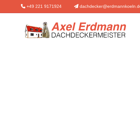
+49 221 9171924
dachdecker@erdmannkoeln.d
IMPRESSUM