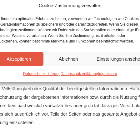
Cookie-Zustimmung verwalten
iversal­schlichtungs­stelle
Ihnen ein optimales Erlebnis zu bieten, verwenden wir Technologien wie Cookies,
Geräteinformationen zu speichern und/oder darauf zuzugreifen. Wenn Sie diesen
n vor einer Verbraucherschlichtungsstelle teilzunehmen.
hnologien zustimmen, können wir Daten wie das Surfverhalten oder eindeutige ID
 dieser Website verarbeiten. Wenn Sie Ihre Zustimmung nicht erteilen oder
ückziehen, können bestimmte Merkmale und Funktionen beeinträchtigt werden.
Akzeptieren
Ablehnen
Einstellungen anseh
g für die Inhalte externer Links. Für den Inhalt der verlinkten Seiten s
Datenschutzerklärung
Datenschutzerklärung
Impressum
t, Vollständigkeit oder Qualität der bereitgestellten Informationen. 
 Nichtnutzung der dargebotenen Informationen bzw. durch die Nutzung f
rs kein nachweislich vorsätzliches oder grob fahrlässiges Verschulde
t es sich ausdrücklich vor, Teile der Seiten oder das gesamte Angeb
ltig einzustellen.