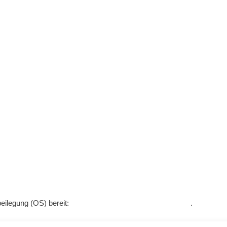
beilegung (OS) bereit:
https://ec.europa.eu/consumers/odr/
.